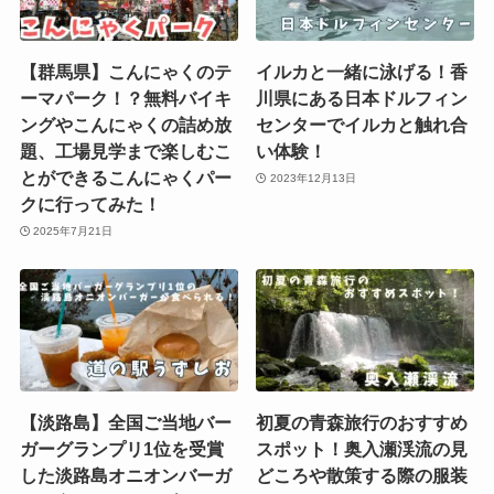
【群馬県】こんにゃくのテ
イルカと一緒に泳げる！香
ーマパーク！？無料バイキ
川県にある日本ドルフィン
ングやこんにゃくの詰め放
センターでイルカと触れ合
題、工場見学まで楽しむこ
い体験！
とができるこんにゃくパー
2023年12月13日
クに行ってみた！
2025年7月21日
【淡路島】全国ご当地バー
初夏の青森旅行のおすすめ
ガーグランプリ1位を受賞
スポット！奥入瀬渓流の見
した淡路島オニオンバーガ
どころや散策する際の服装