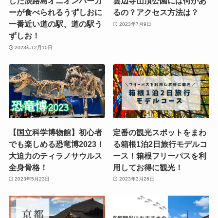
した淡路島オニオンバーガ
雲辺寺山頂公園には何があ
ーが食べられるうずしおに
るの？アクセス方法は？
一番近い道の駅、道の駅う
2023年7月9日
ずしお！
2023年12月10日
【国立科学博物館】初心者
定番の観光スポットをまわ
でも楽しめる恐竜博2023！
る箱根1泊2日旅行モデルコ
大迫力のティラノサウルス
ース！箱根フリーパスを利
全身骨格！
用してお得に観光！
2023年5月23日
2023年3月26日